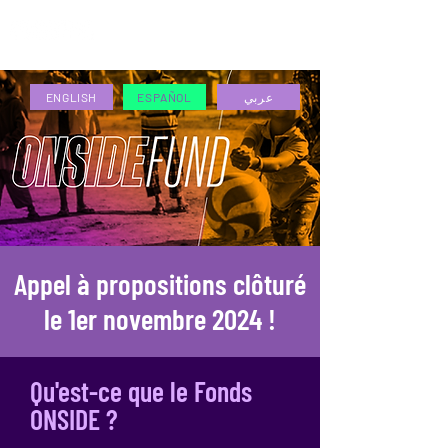
ESPAÑOL
عربي
ENGLISH
ESPAÑOL
Appel à propositions clôturé
le 1er novembre 2024 !
Qu'est-ce que le Fonds
ONSIDE ?