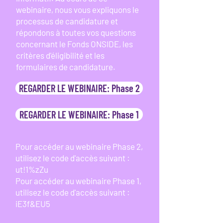
webinaire, nous vous expliquons le
processus de candidature et
répondons à toutes vos questions
concernant le Fonds ONSIDE, les
critères d'éligibilité et les
formulaires de candidature.​​
REGARDER LE WEBINAIRE: Phase 2
REGARDER LE WEBINAIRE: Phase 1
Pour accéder au webinaire Phase 2,
utilisez le code d'accès suivant :
ut!1%zZu
Pour accéder au webinaire Phase 1,
utilisez le code d'accès suivant :
iE3f&EU5